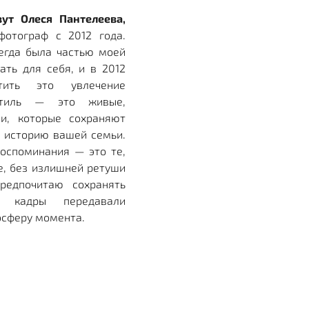
вут Олеся Пантелеева,
фотограф с 2012 года.
сегда была частью моей
ть для себя, и в 2012
тить это увлечение
тиль — это живые,
ии, которые сохраняют
 историю вашей семьи.
воспоминания — это те,
е, без излишней ретуши
предпочитаю сохранять
бы кадры передавали
осферу момента.