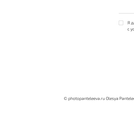
Я д
с 
© photopanteleeva.ru Olesya Pante